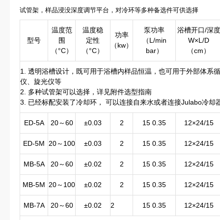
试管架，样品浸没深度调节平台，对冷环等多种备选件可供选择
温度范
温度稳
泵功率
浴槽开口/深
功率
型号
围
定性
（L/min
W×L/D
（kw）
（°C）
（°C）
bar）
（cm）
1. 透明浴槽设计，既可用于浴槽内样品恒温，也可用于外部体系
仪、旋光仪等
2. 多种试管架可以选择，详见附件选型指南
3. 已经标配安装了冷却环， 可以连接自来水或者连接Julabo冷
ED-5A
20～60
±0.03
2
15 0.35
12×24/15
ED-5M
20～100
±0.03
2
15 0.35
12×24/15
MB-5A
20～60
±0.02
2
15 0.35
12×24/15
MB-5M
20～100
±0.02
2
15 0.35
12×24/15
MB-7A
20～60
±0.02
2
15 0.35
12×24/15