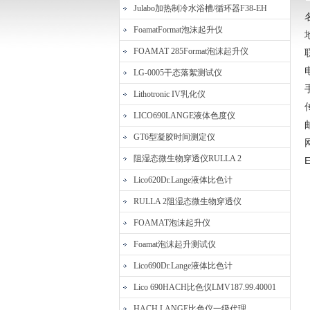
Julabo加热制冷水浴槽/循环器F38-EH
FoamatFormat泡沫起升仪
上海丽度电子科技发展有限公司
FOAMAT 285Format泡沫起升仪
LG-0005干态落絮测试仪
Lithotronic IV乳化仪
LICO690LANGE液体色度仪
GT6型凝胶时间测定仪
网
阻湿态微生物穿透仪RULLA 2
E
Lico620Dr.Lange液体比色计
RULLA 2阻湿态微生物穿透仪
FOAMAT泡沫起升仪
Foamat泡沫起升测试仪
Lico690Dr.Lange液体比色计
Lico 690HACH比色仪LMV187.99.40001
HACH LANGE比色仪一级代理