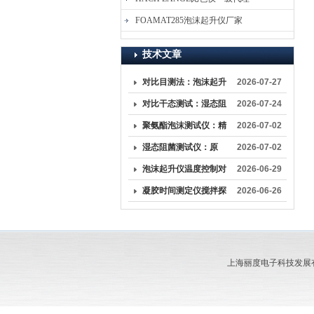
FOAMAT285泡沫起升仪厂家
技术文章
对比目测法：泡沫起升
2026-07-27
仪如何消除人为误差
对比干态测试：湿态阻
2026-07-24
菌测试仪更能模拟真实
聚氨酯泡沫测试仪：精
2026-07-02
临床环境？
准把控泡沫材料性能的
湿态阻菌测试仪：原
2026-07-02
核心检测设备
理、标准与应用
泡沫起升仪温度控制对
2026-06-29
起升曲线形态的影响
凝胶时间测定仪搅拌探
2026-06-26
头清洁、校准维护注意
事项
上海丽度电子科技发展