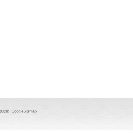
208室
GoogleSitemap