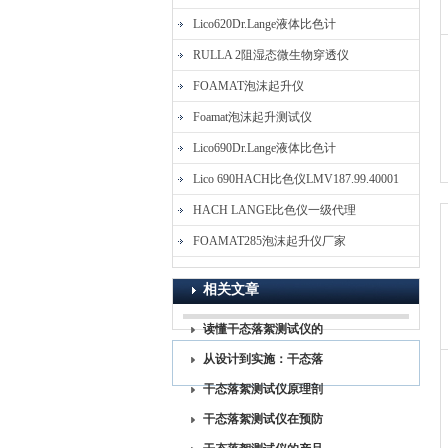
Lico620Dr.Lange液体比色计
RULLA 2阻湿态微生物穿透仪
FOAMAT泡沫起升仪
Foamat泡沫起升测试仪
Lico690Dr.Lange液体比色计
Lico 690HACH比色仪LMV187.99.40001
HACH LANGE比色仪一级代理
FOAMAT285泡沫起升仪厂家
相关文章
读懂干态落絮测试仪的
关键数据和含义
从设计到实施：干态落
絮测试仪的完整指南
干态落絮测试仪原理剖
析：如何精准评定落絮
干态落絮测试仪在预防