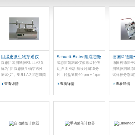
阻湿态微生物穿透仪
Schuett-Biotec阻湿态微
德国科德阻
RULLA 2
生物穿透仪
穿透测试仪
湿态阻菌测试仪RULLA2又
湿态阻菌测试仪依靠齿轮传
德国科德阻干
称为“ 阻湿态微生物穿透性
动,自由滑动,预设时间15分
测试仪测试原
测试仪”，RULLA 2湿态阻菌
钟，转盘速度60rpm ± 1rpm
试样被分别固
测试仪系标准ISO 22610 对
外部压力1N to 3N。计时器
上。在这些容
查看详情
查看详情
查看详情
阻湿态微生物穿透试验的仪
预设为15分钟，参照以上标
带枯草杆菌滑
器，也是中国国家食品药品
准，时间设定范围从1s到
1个加入未染
监督管理局标准YY/T
99mins59s，LED 显示器显
器作为对照。
0506.6阻湿态微生物穿透试
示预设时间和持续时间。
离试样下方近
验方法实验仪器。
培养皿。