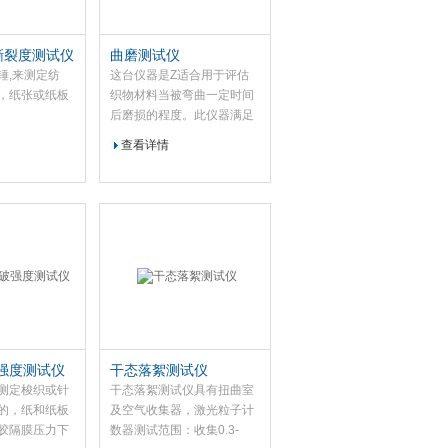
rf撕裂度测试仪
曲磨测试仪
锤,来测定纺
这台仪器是Z适合用于评估
，纸张或纸板
织物材料当被弯曲一定时间
后磨损的程度。此仪器满足
ASTM D 3885的测试要求，
查看详情
等同于ITS 20.2和WSP20.2
的要求。
胀破强度测试仪
干态落絮测试仪
测定梭织或针
干态落絮测试仪具有扭曲室
的，纸和纸板
及空气收集器，激光粒子计
胶隔膜压力下
数器测试范围：收集0.3-