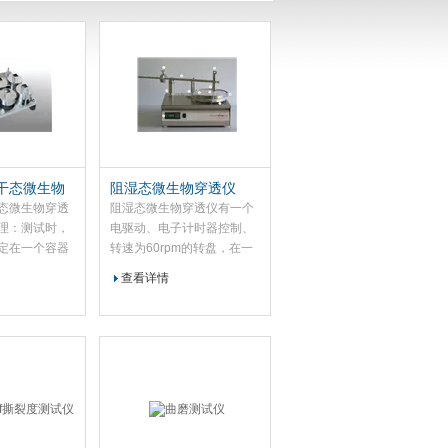
干态微生物
阻湿态微生物穿透仪
态微生物穿透
阻湿态微生物穿透仪有一个
理：测试时，
电驱动、电子计时器控制、
定在一个容器
转速为60rpm的转盘，在一
器中，5个携
个试验周期内，两个运动的
查看详情
石粉的容器，
叠加，能使试验指的作用轨
菌滑石粉的容
迹均匀布满整个圆盘表面。
在各容器底部
距离插入1个