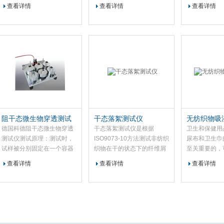
纺布和涂层布，纱，塑料薄
机。
爆破的力量。
查看详情
查看详情
查看详情
膜，橡胶板，皮革，纸张和
其他许多材料。其特点是充
气膜方法。
阻干态微生物穿透测试
干态落絮测试仪
无纺织物吸
仪
德国科德阻干态微生物穿透
干态落絮测试仪是根据
卫生和保健用
测试仪测试原理：测试时，
ISO9073-10方法测试非纺织
尿布和卫生巾
试样被分别固定在一个容器
织物在干的状态下的纤维屑
至关重要的，
上。在这些容器中，5个携
的量。
测量时，由于
查看详情
查看详情
查看详情
带枯草杆菌talcum powder
为影响，试验
的容器，1个加入未染菌
很大的。
talcum powder的容器作为
对照。在各容器底部离试样
下方近距离插入1个培养
皿。