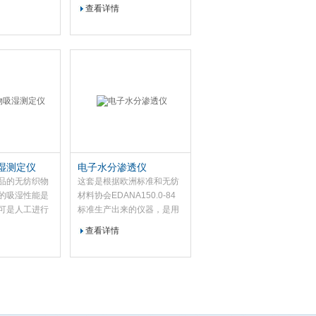
25.0um的样品；激光粒子计
查看详情
数器流速：28.3L/min，
±5%；样品测试数据存储：
3000个；计时器：1-9999
次。
湿测定仪
电子水分渗透仪
品的无纺织物
这套是根据欧洲标准和无纺
的吸湿性能是
材料协会EDANA150.0-84
可是人工进行
标准生产出来的仪器，是用
受到操作者人
来自动化测量无纺织帐篷布
查看详情
结果的差异是
的渗透性能。