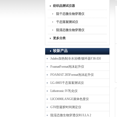
纺织品测试仪器
上海丽度电子科技发展有限公司
阻干态微生物穿透仪
干态落絮测试仪
阻湿态微生物穿透仪
更多分类
较新产品
Julabo加热制冷水浴槽/循环器F38-EH
FoamatFormat泡沫起升仪
FOAMAT 285Format泡沫起升仪
LG-0005干态落絮测试仪
Lithotronic IV乳化仪
LICO690LANGE液体色度仪
GT6型凝胶时间测定仪
阻湿态微生物穿透仪RULLA 2