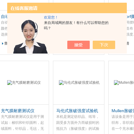
自动菌落计数器
手动菌落计数器
Elmendo
欢迎您！
自动菌落计数器特点：根据
Schuett-Biotec菌落计数器●
该设备利用摆
来自局域网的朋友！有什么可以帮助您的
吗？
颜色，大小和形状进行软件
培养皿或养分磁盘:?直径90
织，非织造布
选择；样品置于CCD-
毫米?直径60毫米或直径150
的抗撕裂强度.
Firewire照相机之下；图像
毫米（可选） ●高透明度的
查看详情
查看详情
查看详情
采集和评估瞬间完成；表和
LED光源对样本几乎没有热
图像进行数字存储；琼脂平
转移.●光照强度，计数压力
板上，营养盘，抑菌圈分
灵敏度以及声学计数信号均
析，螺旋镀。
可调节●一般对象●数据通过
USB接口传输
充气膜耐磨测试仪
马伦式胀破强度试验机
Mullen
充气膜耐磨测试仪是用于测
本机是测定纺织品、纸等，
该设备是用于
试如：梭织和针织面料，起
因受多方面外力而破损时的
织布，非织造
绒面料，针织品，毛毡，无
抵抗力（胀破强度）的试验
在一个充水橡