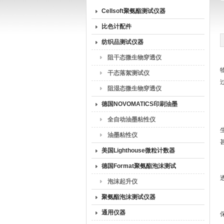
Cellsoft聚氨酯测试仪器
上海丽度电子科技发展有限公司
比色计配件
纺织品测试仪器
阻干态微生物穿透仪
干态落絮测试仪
阻湿态微生物穿透仪
德国NOVOMATICS印刷油墨
专用测试仪器
全自动油墨粘性仪
油墨粘性仪
美国Lighthouse微粒计数器
德国Format聚氨酯泡沫测试
仪器
泡沫起升仪
聚氨酯泡沫测试仪器
通用仪器