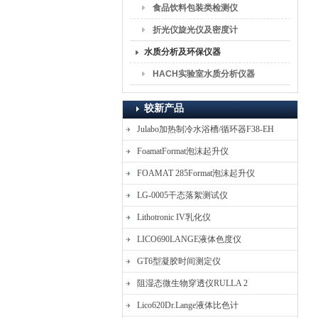
食品饮料包装类检测仪
折光仪旋光仪及密度计
水质分析及环保仪器
HACH实验室水质分析仪器
较新产品
Julabo加热制冷水浴槽/循环器F38-EH
FoamatFormat泡沫起升仪
FOAMAT 285Format泡沫起升仪
LG-0005干态落絮测试仪
Lithotronic IV乳化仪
LICO690LANGE液体色度仪
GT6型凝胶时间测定仪
阻湿态微生物穿透仪RULLA 2
Lico620Dr.Lange液体比色计