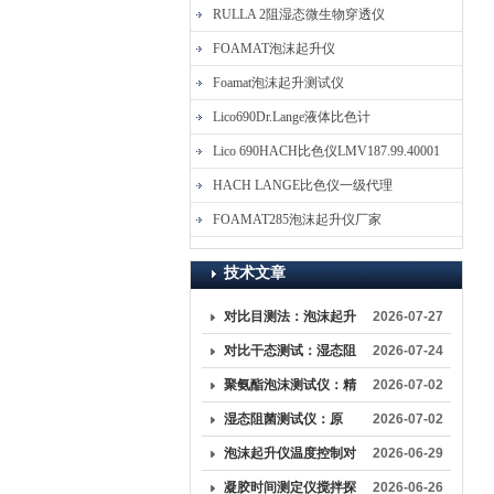
RULLA 2阻湿态微生物穿透仪
FOAMAT泡沫起升仪
Foamat泡沫起升测试仪
Lico690Dr.Lange液体比色计
Lico 690HACH比色仪LMV187.99.40001
HACH LANGE比色仪一级代理
FOAMAT285泡沫起升仪厂家
技术文章
对比目测法：泡沫起升
2026-07-27
仪如何消除人为误差
对比干态测试：湿态阻
2026-07-24
菌测试仪更能模拟真实
聚氨酯泡沫测试仪：精
2026-07-02
临床环境？
准把控泡沫材料性能的
湿态阻菌测试仪：原
2026-07-02
核心检测设备
理、标准与应用
泡沫起升仪温度控制对
2026-06-29
起升曲线形态的影响
凝胶时间测定仪搅拌探
2026-06-26